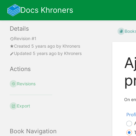
Docs Khroners
Details
Book
Revision #1
Created
5 years ago
by
Khroners
Updated
5 years ago
by
Khroners
A
Actions
p
Revisions
On en
Export
Book Navigation