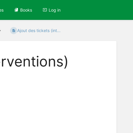
es
Books
Log in
Ajout des tickets (int...
erventions)