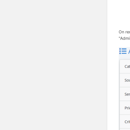
On re
"Admin