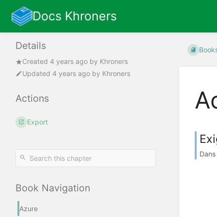
Docs Khroners
Details
Book
Created
4 years ago
by
Khroners
Updated
4 years ago
by
Khroners
A
Actions
Export
Exi
Dans 
Book Navigation
Azure