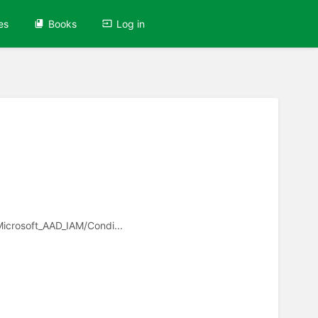
es
Books
Log in
/Microsoft_AAD_IAM/Condi...