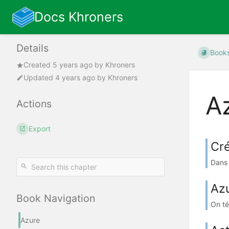
Docs Khroners
Details
Book
Created
5 years ago
by
Khroners
Updated
4 years ago
by
Khroners
A
Actions
Export
Cré
Dans 
Az
Book Navigation
On té
Azure