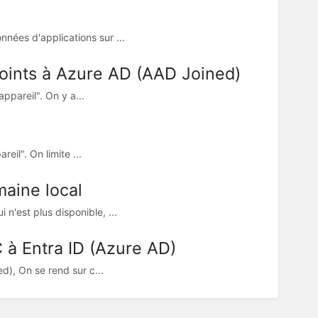
nées d'applications sur ...
 joints à Azure AD (AAD Joined)
ppareil". On y a...
eil". On limite ...
maine local
n'est plus disponible, ...
C à Entra ID (Azure AD)
d), On se rend sur c...