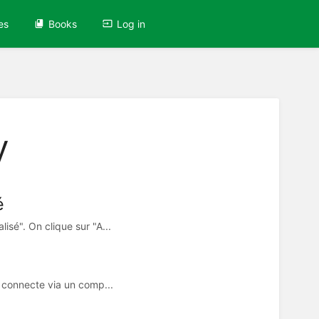
es
Books
Log in
y
é
sé". On clique sur "A...
 connecte via un comp...