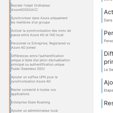
Recréer l'objet Ordinateur
AzureADSSOACC
Act
Synchroniser dans Azure uniquement
Dans 
les membres d'un groupe
Activer la synchronisation des mots de
Per
passe entre Azure AD et l'AD local
Perso
Personnel vs Entreprise, Registered vs
Azure AD joined
Dif
Différences entre l'authentification
pri
unique à l’aide d’un jeton d’actualisation
principal ou authentification unique
fluide (Seamless SSO)
Le Se
Ajouter un suffixe UPN pour la
Ajo
synchronisation Azure AD
Rester connecté à toutes vos
Etape
applications
Res
Enterprise State Roaming
Ajouter un administrateur local