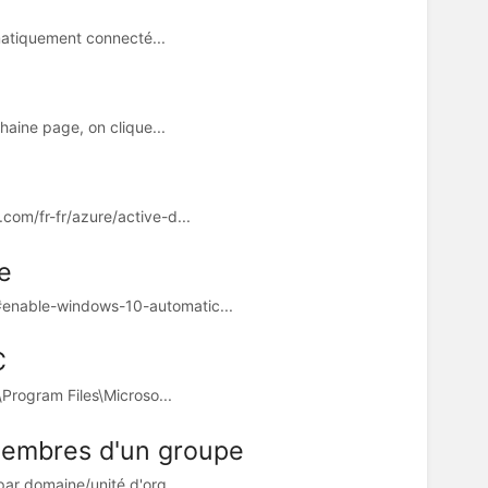
omatiquement connecté...
haine page, on clique...
com/fr-fr/azure/active-d...
e
#enable-windows-10-automatic...
C
\Program Files\Microso...
membres d'un groupe
par domaine/unité d'org...