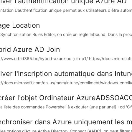
iver l'authentification unique Azure AD
ntation L'authentification unique permet aux utilisateurs d'être aut
age Location
Synchronization Rules Editor, on crée un règle Inbound. Dans la proc
rid Azure AD Join
://www.orbid365.be/hybrid-azure-ad-join-p1/ https://docs.microsoft.
iver l'inscription automatique dans Intun
://docs.microsoft.com/en-us/mem/intune/enrollment/windows-enroll
créer l'objet Ordinateur AzureADSSOAC
 la liste des commandes Powershell à exécuter (une par une!) : cd 'C:
nchroniser dans Azure uniquement les 
les options d'Azure Active Directory Connect (AADC), on peut filtrer 