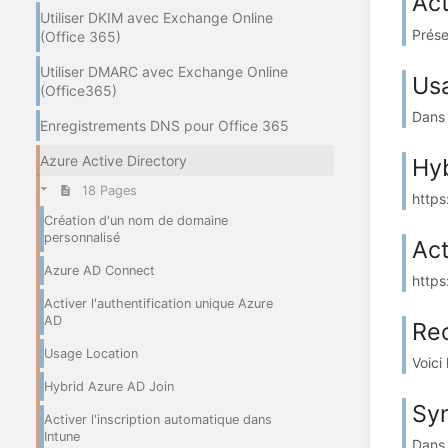
Act
Utiliser DKIM avec Exchange Online
Prése
(Office 365)
Utiliser DMARC avec Exchange Online
Us
(Office365)
Dans 
Enregistrements DNS pour Office 365
Azure Active Directory
Hyb
18 Pages
https
Création d'un nom de domaine
personnalisé
Act
Azure AD Connect
https
Activer l'authentification unique Azure
AD
Re
Usage Location
Voici
Hybrid Azure AD Join
Sy
Activer l'inscription automatique dans
Intune
Dans 