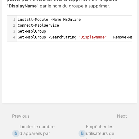
"
DisplayName
" par le nom du groupe à supprimer.
1
Install-Module
-
Name
MSOnline
2
Connect-MsolService
3
Get-MsolGroup
4
Get-MsolGroup
-
SearchString
"DisplayName"
|
Remove-Msol
Previous
Next
Limiter le nombre
Empêcher les
d'appareils par
utilisateurs de